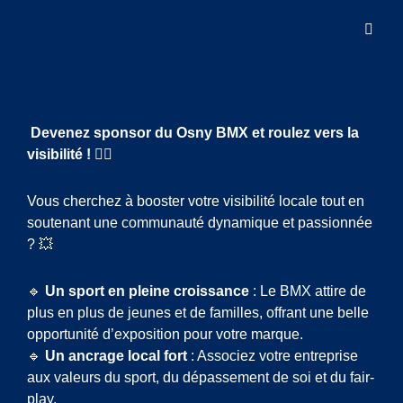
Club De BMX D'Osny • Depuis 1987
OSNY BMX CLUB
Sponsoring
Devenez sponsor du Osny BMX et roulez vers la
visibilité !
🚴‍♀️
Vous cherchez à booster votre visibilité locale tout en
soutenant une communauté dynamique et passionnée
? 💥
🔹
Un sport en pleine croissance
: Le BMX attire de
plus en plus de jeunes et de familles, offrant une belle
opportunité d’exposition pour votre marque.
🔹
Un ancrage local fort
: Associez votre entreprise
aux valeurs du sport, du dépassement de soi et du fair-
play.