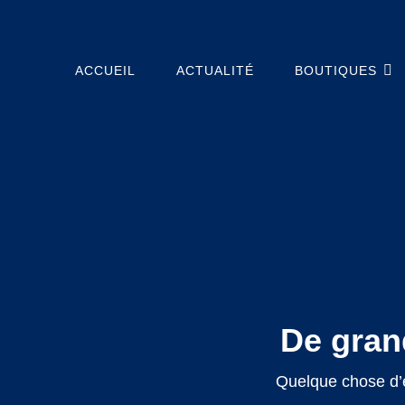
Club De BMX D'Osny • Depuis 1987
OSNY BMX CLUB
ACCUEIL
ACTUALITÉ
BOUTIQUES
De grand
Quelque chose d’é